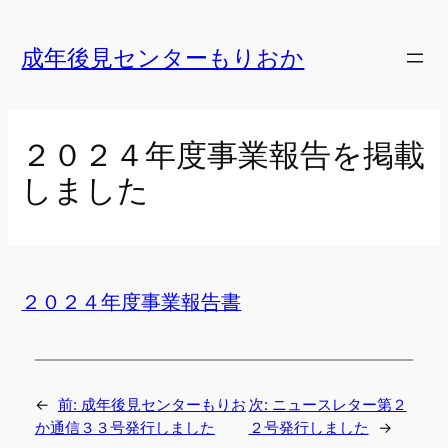
内
容
成年後見センターもりおか
を
ス
キ
２０２４年度事業報告を掲載
ッ
しました
プ
２０２４年度事業報告書
←
前:
成年後見センターもりお
次:
ニュースレター第２
か通信３３号発行しました
２号発行しました
→