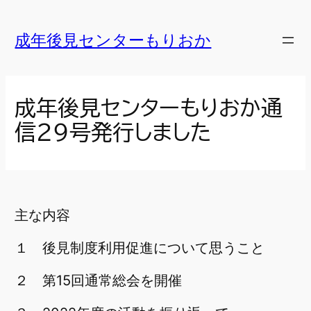
内
容
成年後見センターもりおか
を
ス
キ
成年後見センターもりおか通
ッ
信２９号発行しました
プ
主な内容
１ 後見制度利用促進について思うこと
２ 第15回通常総会を開催